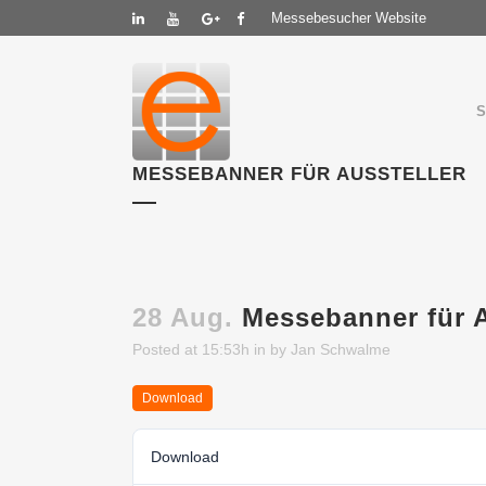
Messebesucher Website
MESSEBANNER FÜR AUSSTELLER
28 Aug.
Messebanner für A
Posted at 15:53h
in
by
Jan Schwalme
Download
Download