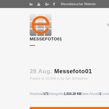
Messebesucher Website
MESSEFOTO01
28 Aug.
Messefoto01
Posted at 10:10h
in
by
Jan Schwalme
Download
171
Dateigröße
1,010.20 KB
Datei-Anzahl
1
Erste