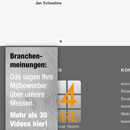
Jan Schwalme
TRADITION
KO
euro
Rose
Emai
team
Web:
team