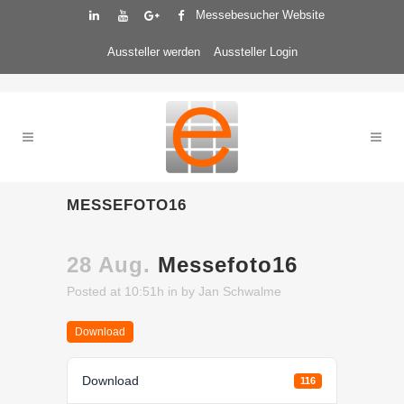
Messebesucher Website
Aussteller werden
Aussteller Login
MESSEFOTO16
28 Aug.
Messefoto16
Posted at 10:51h
in
by
Jan Schwalme
Download
Download
116