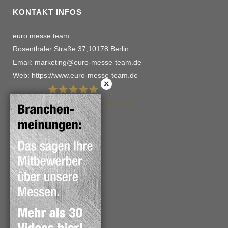
KONTAKT INFOS
euro messe team
Rosenthaler Straße 37,10178 Berlin
Email: marketing@euro-messe-team.de
Web: https://www.euro-messe-team.de
114
Bewertungen auf ProvenExpert.com
euro messe team schwalme
WICHTIGE VERWEISE
Kontakt
Impressum
Datenschutz
Haftungshinweise
Copyright