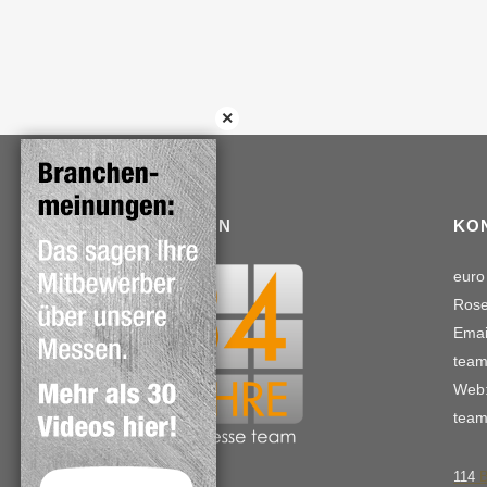
TRADITION
KO
euro
Rose
Emai
team
Web:
team
114
B