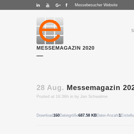
Messebesucher Website
MESSEMAGAZIN 2020
28 Aug.
Messemagazin 20
Posted at 16:36h
in
by
Jan Schwalme
Download
160
Dateigröße
687.58 KB
Datei-Anzahl
1
Erstel