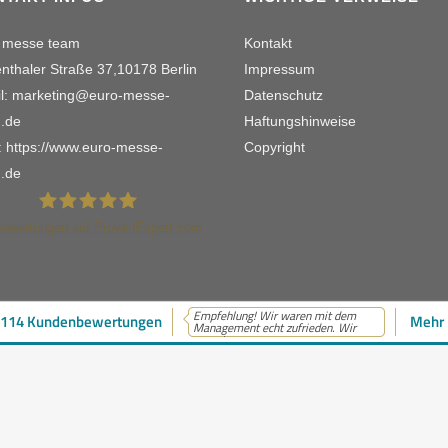
 messe team
Kontakt
nthaler Straße 37,10178 Berlin
Impressum
l: marketing@euro-messe-
Datenschutz
.de
Haftungshinweise
 https://www.euro-messe-
Copyright
.de
ewertungen auf ProvenExpert.com
euro messe team schwalme
Empfehlung! Wir waren mit dem
114 Kundenbewertungen
Mehr 
Management echt zufrieden. Wir
© euro messe team © 1992 - 2026
musste...