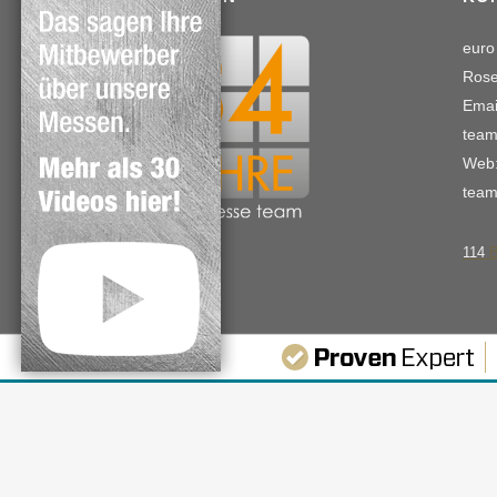
euro
Rose
Emai
team
Web:
team
114
B