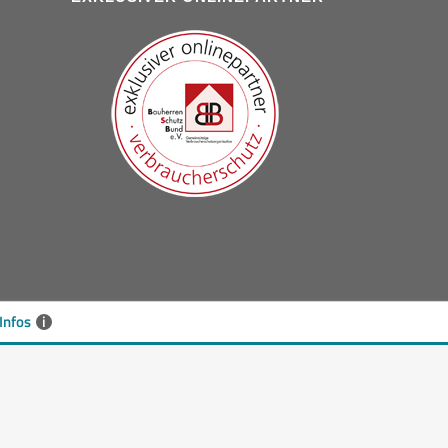
Infos
i