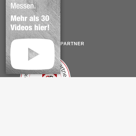
Datenschutz
Haftungshinweise
Copyright
EXKLUSIVER ONLINEPARTNER
© euro messe team © 1992 - 2026