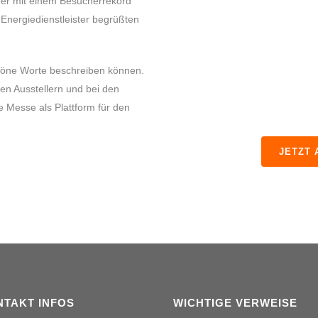
der mit einem Besucherrekord
Energiedienstleister begrüßten
höne Worte beschreiben können.
en Ausstellern und bei den
 Messe als Plattform für den
JETZT
NTAKT INFOS
WICHTIGE VERWEISE