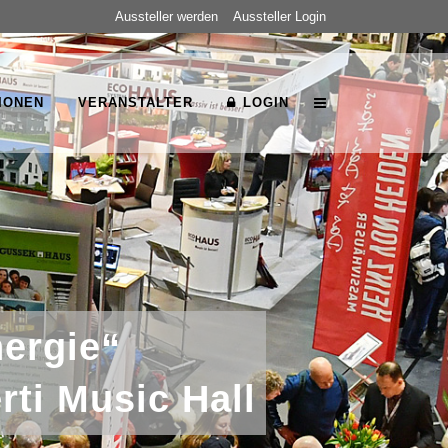
Aussteller werden
Aussteller Login
IONEN
VERANSTALTER
LOGIN
ergie“
rti Music Hall