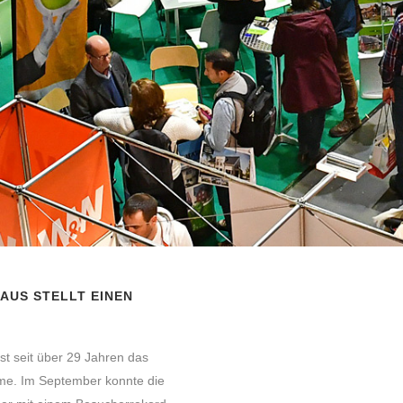
AUS STELLT EINEN
st seit über 29 Jahren das
me. Im September konnte die